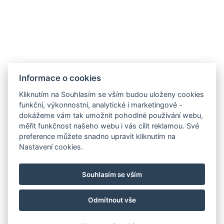
Počet ložnic : 2
Počet místností : 3
Rychlovarná konvice
Informace o cookies
REZERVOVAT NYNÍ
Kliknutím na Souhlasím se vším budou uloženy cookies
funkční, výkonnostní, analytické i marketingové -
ZPĚT NA POKOJE
dokážeme vám tak umožnit pohodlné používání webu,
měřit funkčnost našeho webu i vás cílit reklamou. Své
preference můžete snadno upravit kliknutím na
Nastavení cookies.
penzion.rzehaczek@gmail.com
Hotel: +420 608 814 431, Restaurace: +420 774 891 997
Souhlasím se vším
č.p.309. 73991 Dolní Lomná
Facebook
Odmítnout vše
© Copyright 2026 | Všechna práva vyhrazena