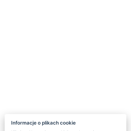
maksymalnie 5 osób, może to być również 5 osób
dorosłych.
UDOGODNIENIA W POKOJU
Bezprzewodowy Internet : W pokoju, Szerokopasmowy
Tekstylia hotelowe
Prysznic
WC
Lodówka
Centralne ogrzewanie
Kuchnia
Balkon
Kuchenka mikrofalowa
Środowisko dla niepalących
Zasłony
Zamrażarka
Wielkość pomieszczenia : 40m²
Informacje o plikach cookie
Rodzaje łóżek : 1x Podwójne łóżko, 3x Pojedyncze łóżko